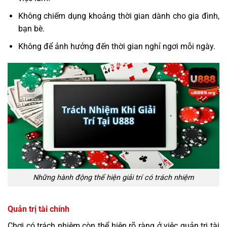
Không chiếm dụng khoảng thời gian dành cho gia đình,
bạn bè.
Không để ảnh hưởng đến thời gian nghỉ ngơi mỗi ngày.
Những hành động thể hiện giải trí có trách nhiệm
Quản trị tài chính
Chơi có trách nhiệm còn thể hiện rõ ràng ở việc quản trị tài