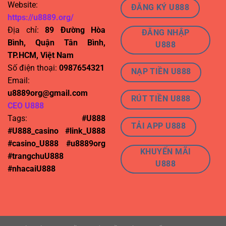
Website:
ĐĂNG KÝ U888
https://u8889.org/
Địa chỉ:
89 Đường Hòa
ĐĂNG NHẬP
Bình, Quận Tân Bình,
U888
TP.HCM, Việt Nam
Số điện thoại:
0987654321
NẠP TIỀN U888
Email:
u8889org@gmail.com
RÚT TIỀN U888
CEO U888
Tags:
#U888
TẢI APP U888
#U888_casino #link_U888
#casino_U888 #u8889org
KHUYẾN MÃI
#trangchuU888
U888
#nhacaiU888