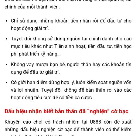
chính của mỗi thành viên:
Chỉ sử dụng những khoản tiền nhàn rỗi để đầu tư cho
hoạt động giải trí.
Tuyệt đối không sử dụng nguồn tài chính dành cho các
mục tiêu khác như: Tiền sinh hoạt, tiền đầu tư, tiền học
phí phát triển kỹ năng,…
Không vay mượn bạn bè, người thân hay các khoản tín
dụng để đầu tư giải trí.
Có giới hạn điểm dừng hợp lý, luôn kiểm soát nguồn vốn
và lợi nhuận. Tuyệt đối không để bản thân rơi vào các
hoạt động tiêu cực để có tiền cá cược.
Dấu hiệu nhận biết bản thân đã “nghiện” cờ bạc
Khuyến cáo chơi có trách nhiệm tại U888 còn đề xuất
những dấu hiệu nghiện cờ bạc để thành viên có thể kiểm