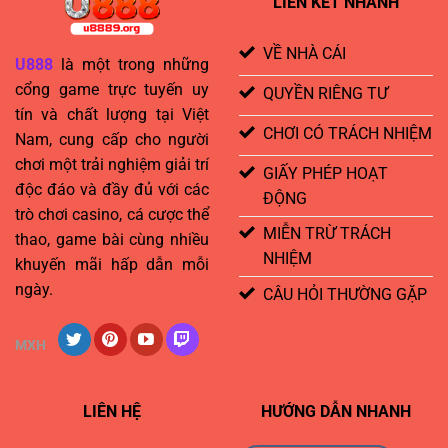
LIÊN KẾT NHANH
VỀ NHÀ CÁI
U888
là một trong những
cổng game trực tuyến uy
QUYỀN RIÊNG TƯ
tín và chất lượng tại Việt
CHƠI CÓ TRÁCH NHIỆM
Nam, cung cấp cho người
chơi một trải nghiệm giải trí
GIẤY PHÉP HOẠT
độc đáo và đầy đủ với các
ĐỘNG
trò chơi casino, cá cược thể
MIỄN TRỪ TRÁCH
thao, game bài cùng nhiều
NHIỆM
khuyến mãi hấp dẫn mỗi
ngày.
CÂU HỎI THƯỜNG GẶP
MXH
LIÊN HỆ
HƯỚNG DẪN NHANH