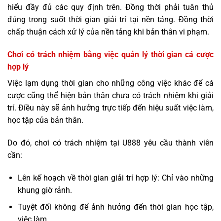
hiểu đầy đủ các quy định trên. Đồng thời phải tuân thủ
đúng trong suốt thời gian giải trí tại nền tảng. Đồng thời
chấp thuận cách xử lý của nền tảng khi bản thân vi phạm.
Chơi có trách nhiệm bằng việc quản lý thời gian cá cược
hợp lý
Việc lạm dụng thời gian cho những công việc khác để cá
cược cũng thể hiện bản thân chưa có trách nhiệm khi giải
trí. Điều này sẽ ảnh hưởng trực tiếp đến hiệu suất việc làm,
học tập của bản thân.
Do đó, chơi có trách nhiệm tại U888 yêu cầu thành viên
cần:
Lên kế hoạch về thời gian giải trí hợp lý: Chỉ vào những
khung giờ rảnh.
Tuyệt đối không để ảnh hưởng đến thời gian học tập,
việc làm.