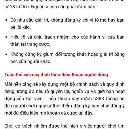
từ 18 trở lên. Ngoài ra còn cần phải đảm bảo:
Có nhu cầu giải trí, không đăng ký chỉ vì tò mò hay bạn
bè lôi kéo.
Hiểu rõ và chịu trách nhiệm cho các hành vi của bản
thân tại trang cược.
Không đăng ký giùm đối tượng khác hoặc giải trí bằng
acc của người khác.
Tuân thủ các quy định theo thỏa thuận người dùng
Mỗi nền tảng sẽ xây dựng một bộ chính sách và quy định
riêng, trong đó nêu rõ quyền lợi, nghĩa vụ và giới hạn hoạt
động của hội viên. Thỏa thuận này được U888 thông tin
đến người chơi ngay từ thời điểm đăng ký, bạn phải đồng ý
mới đủ điều kiện mở khoản cá cược tại đây.
Chơi có trách nhiệm được thể hiện ở việc người chơi tìm