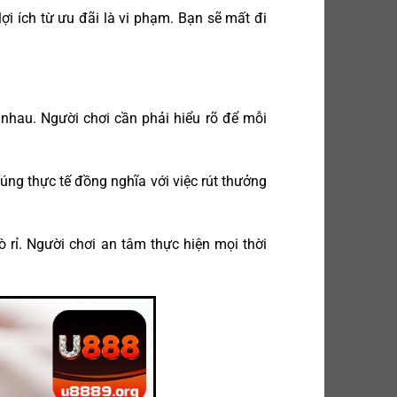
lợi ích từ ưu đãi là vi phạm. Bạn sẽ mất đi
 nhau. Người chơi cần phải hiểu rõ để mỗi
úng thực tế đồng nghĩa với việc rút thưởng
ò rỉ. Người chơi an tâm thực hiện mọi thời