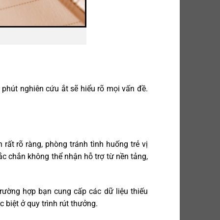
phút nghiên cứu ắt sẽ hiểu rõ mọi vấn đề.
rất rõ ràng, phòng tránh tình huống trẻ vị
hắc chắn không thể nhận hỗ trợ từ nền tảng,
Trường hợp bạn cung cấp các dữ liệu thiếu
 biệt ở quy trình rút thưởng.