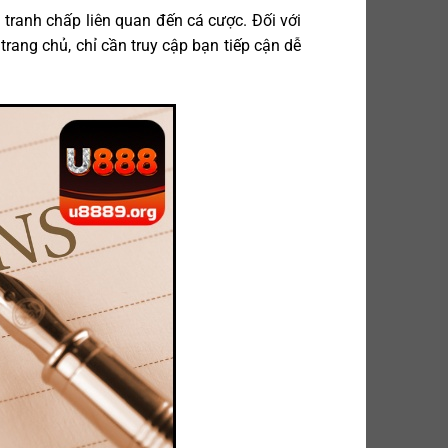
 tranh chấp liên quan đến cá cược. Đối với
rang chủ, chỉ cần truy cập bạn tiếp cận dễ