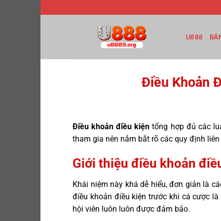
Bỏ
qua
nội
U888
BẮ
dung
Điều Khoản Đ
Điều khoản điều kiện
tổng hợp đủ các luậ
tham gia nên nắm bắt rõ các quy định liên 
Giới thiệu điều khoản điề
Khái niệm này khá dễ hiểu, đơn giản là cá
điều khoản điều kiện trước khi cá cược là
hội viên luôn luôn được đảm bảo.