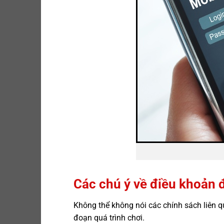
Các chú ý về điều khoản 
Không thể không nói các chính sách liên qu
đoạn quá trình chơi.