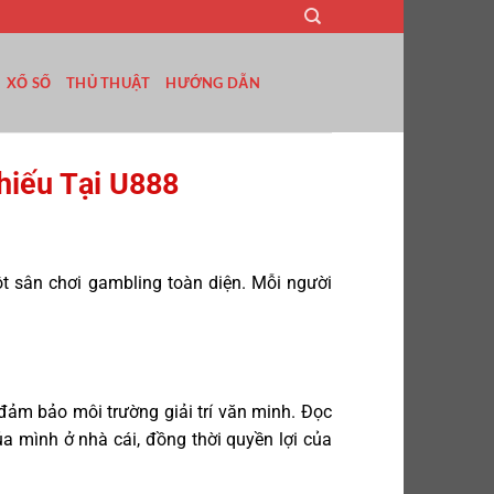
XỔ SỐ
THỦ THUẬT
HƯỚNG DẪN
hiếu Tại U888
ột sân chơi gambling toàn diện. Mỗi người
 đảm bảo môi trường giải trí văn minh. Đọc
ủa mình ở nhà cái, đồng thời quyền lợi của