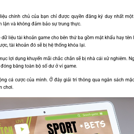
 liệu chính chủ của bạn chỉ được quyền đăng ký duy nhất một
an lận và không đảm bảo sự trung thực.
ẻ dữ liệu tài khoản game cho bên thứ ba gồm mật khẩu hay tên I
ợc, tài khoản đó sẽ bị hệ thống khóa lại.
mục lợi dụng khuyến mãi chắc chắn sẽ bị nhà cái xử nghiêm. Ng
ị đóng băng toàn bộ số dư ở ví game.
ộng cá cược của mình. Ở đây giải trí thông qua ngân sách mặc
n chơi.