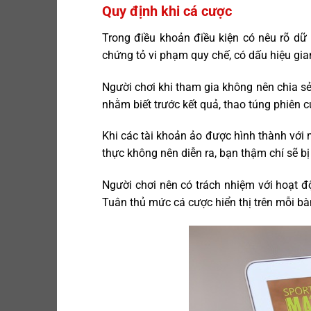
Quy định khi cá cược
Trong điều khoản điều kiện có nêu rõ dữ
chứng tỏ vi phạm quy chế, có dấu hiệu gi
Người chơi khi tham gia không nên chia s
nhằm biết trước kết quả, thao túng phiên cư
Khi các tài khoản ảo được hình thành với 
thực không nên diễn ra, bạn thậm chí sẽ b
Người chơi nên có trách nhiệm với hoạt đ
Tuân thủ mức cá cược hiển thị trên mỗi bà