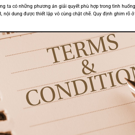
úng ta có những phương án giải quyết phù hợp trong tình huống
 nội dung được thiết lập vô cùng chặt chẽ. Quy định ghim rõ ở t