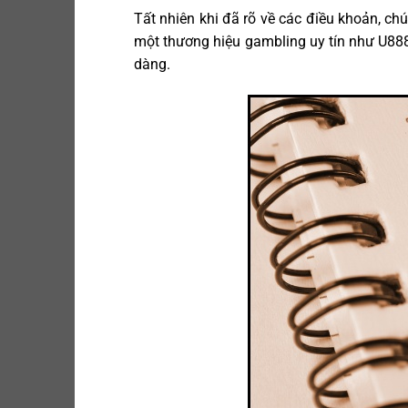
Tất nhiên khi đã rõ về các điều khoản, ch
một thương hiệu gambling uy tín như U888,
dàng.