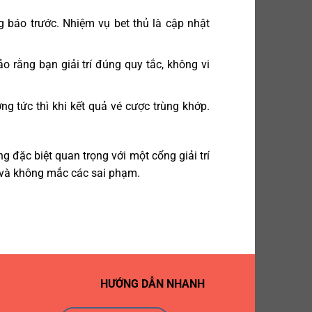
g báo trước. Nhiệm vụ bet thủ là cập nhật
o rằng bạn giải trí đúng quy tắc, không vi
 tức thì khi kết quả vé cược trùng khớp.
ng đặc biệt quan trọng với một cổng giải trí
ẹn và không mắc các sai phạm.
HƯỚNG DẪN NHANH