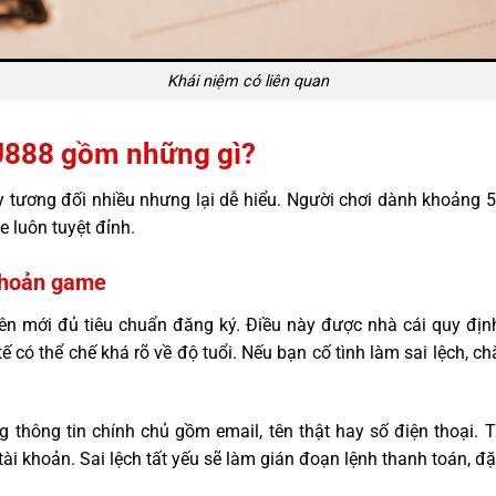
Khái niệm có liên quan
 U888 gồm những gì?
 tương đối nhiều nhưng lại dễ hiểu. Người chơi dành khoảng 5 
e luôn tuyệt đỉnh.
 khoản game
lên mới đủ tiêu chuẩn đăng ký. Điều này được nhà cái quy định 
 có thể chế khá rõ về độ tuổi. Nếu bạn cố tình làm sai lệch, c
 thông tin chính chủ gồm email, tên thật hay số điện thoại. 
ài khoản. Sai lệch tất yếu sẽ làm gián đoạn lệnh thanh toán, đặc