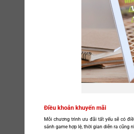
Điều khoản khuyến mãi
Mỗi chương trình ưu đãi tất yếu sẽ có đ
sảnh game hợp lệ, thời gian diễn ra cũng 