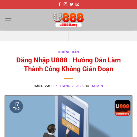
Bỏ
qua
nội
dung
HƯỚNG DẪN
Đăng Nhập U888 | Hướng Dẫn Làm
Thành Công Không Gián Đoạn
ĐĂNG VÀO
17 THÁNG 2, 2025
BỞI
ADMIN
17
Th2