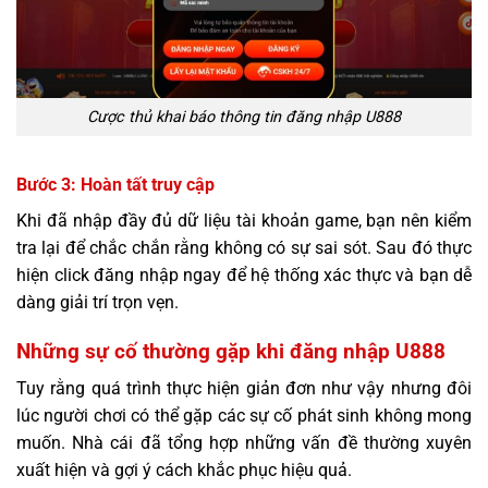
Cược thủ khai báo thông tin đăng nhập U888
Bước 3: Hoàn tất truy cập
Khi đã nhập đầy đủ dữ liệu tài khoản game, bạn nên kiểm
tra lại để chắc chắn rằng không có sự sai sót. Sau đó thực
hiện click đăng nhập ngay để hệ thống xác thực và bạn dễ
dàng giải trí trọn vẹn.
Những sự cố thường gặp khi đăng nhập U888
Tuy rằng quá trình thực hiện giản đơn như vậy nhưng đôi
lúc người chơi có thể gặp các sự cố phát sinh không mong
muốn. Nhà cái đã tổng hợp những vấn đề thường xuyên
xuất hiện và gợi ý cách khắc phục hiệu quả.