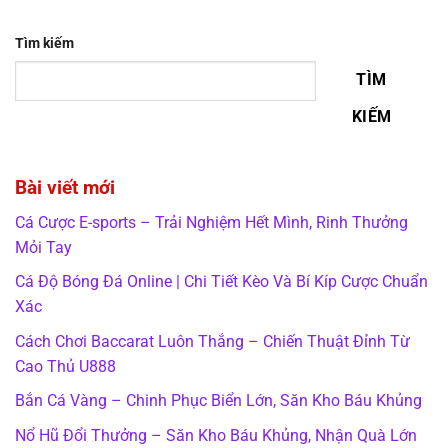
Tìm kiếm
TÌM
KIẾM
Bài viết mới
Cá Cược E-sports – Trải Nghiệm Hết Mình, Rinh Thưởng
Mỏi Tay
Cá Độ Bóng Đá Online | Chi Tiết Kèo Và Bí Kíp Cược Chuẩn
Xác
Cách Chơi Baccarat Luôn Thắng – Chiến Thuật Đỉnh Từ
Cao Thủ U888
Bắn Cá Vàng – Chinh Phục Biển Lớn, Săn Kho Báu Khủng
Nổ Hũ Đổi Thưởng – Săn Kho Báu Khủng, Nhận Quà Lớn