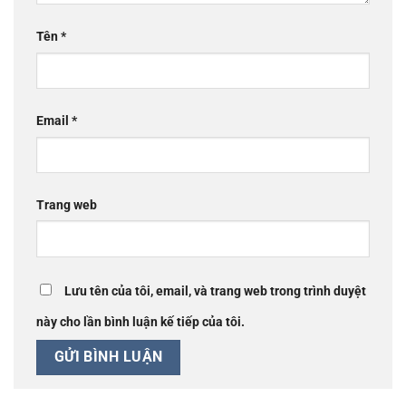
Tên
*
Email
*
Trang web
Lưu tên của tôi, email, và trang web trong trình duyệt
này cho lần bình luận kế tiếp của tôi.