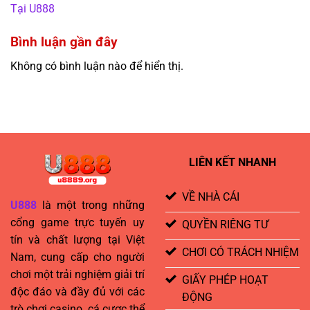
Tại U888
Bình luận gần đây
Không có bình luận nào để hiển thị.
LIÊN KẾT NHANH
VỀ NHÀ CÁI
U888
là một trong những
cổng game trực tuyến uy
QUYỀN RIÊNG TƯ
tín và chất lượng tại Việt
CHƠI CÓ TRÁCH NHIỆM
Nam, cung cấp cho người
chơi một trải nghiệm giải trí
GIẤY PHÉP HOẠT
độc đáo và đầy đủ với các
ĐỘNG
trò chơi casino, cá cược thể