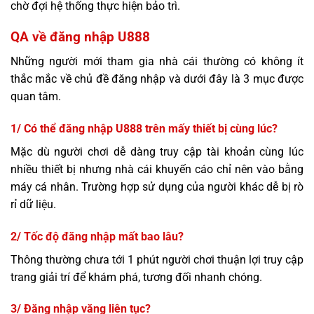
chờ đợi hệ thống thực hiện bảo trì.
QA về đăng nhập U888
Những người mới tham gia nhà cái thường có không ít
thắc mắc về chủ đề đăng nhập và dưới đây là 3 mục được
quan tâm.
1/ Có thể đăng nhập U888 trên mấy thiết bị cùng lúc?
Mặc dù người chơi dễ dàng truy cập tài khoản cùng lúc
nhiều thiết bị nhưng nhà cái khuyến cáo chỉ nên vào bằng
máy cá nhân. Trường hợp sử dụng của người khác dễ bị rò
rỉ dữ liệu.
2/ Tốc độ đăng nhập mất bao lâu?
Thông thường chưa tới 1 phút người chơi thuận lợi truy cập
trang giải trí để khám phá, tương đối nhanh chóng.
3/ Đăng nhập văng liên tục?