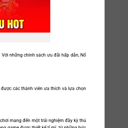
. Với những chính sách ưu đãi hấp dẫn, Nổ
 được các thành viên ưa thích và lựa chọn
 chơi mang đến một trải nghiệm đầy kỳ thú
rong game được thiết kế tỉ mỉ, từ những bức