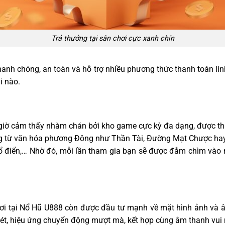
Trả thưởng tại sân chơi cực xanh chín
nh chóng, an toàn và hỗ trợ nhiều phương thức thanh toán linh
i nào.
giờ cảm thấy nhàm chán bởi kho game cực kỳ đa dạng, được thiế
ứng từ văn hóa phương Đông như Thần Tài, Đường Mạt Chược hay
 cổ điển,… Nhờ đó, mỗi lần tham gia bạn sẽ được đắm chìm vào n
chơi tại Nổ Hũ U888 còn được đầu tư mạnh về mặt hình ảnh và 
ét, hiệu ứng chuyển động mượt mà, kết hợp cùng âm thanh vui n