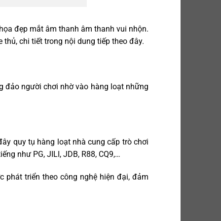
 đồ họa đẹp mắt âm thanh âm thanh vui nhộn.
hủ, chi tiết trong nội dung tiếp theo đây.
ng đảo người chơi nhờ vào hàng loạt những
ây quy tụ hàng loạt nhà cung cấp trò chơi
tiếng như PG, JILI, JDB, R88, CQ9,…
 phát triển theo công nghệ hiện đại, đảm