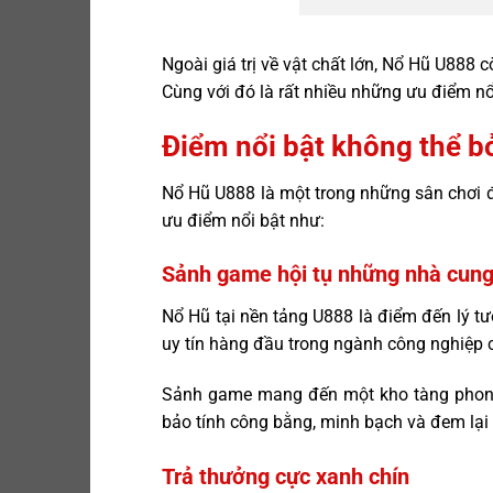
Ngoài giá trị về vật chất lớn, Nổ Hũ U888 
Cùng với đó là rất nhiều những ưu điểm nổi
Điểm nổi bật không thể b
Nổ Hũ U888 là một trong những sân chơi đ
ưu điểm nổi bật như:
Sảnh game hội tụ những nhà cun
Nổ Hũ tại nền tảng U888 là điểm đến lý t
uy tín hàng đầu trong ngành công nghiệp c
Sảnh game mang đến một kho tàng phong p
bảo tính công bằng, minh bạch và đem lại 
Trả thưởng cực xanh chín