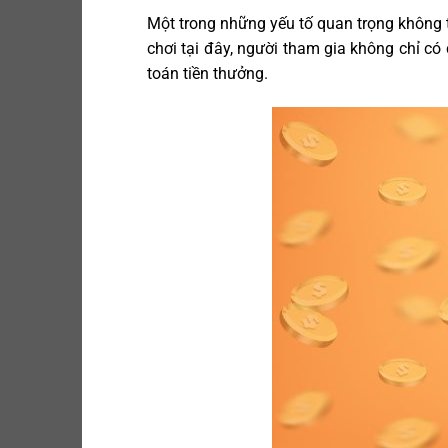
Một trong những yếu tố quan trọng không t
chơi tại đây, người tham gia không chỉ c
toán tiền thưởng.