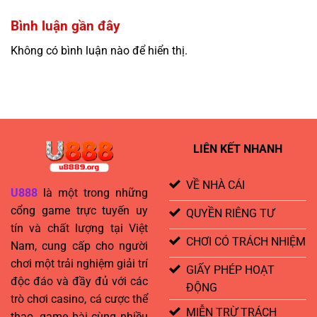
Bình luận gần đây
Không có bình luận nào để hiển thị.
LIÊN KẾT NHANH
VỀ NHÀ CÁI
U888
là một trong những
cổng game trực tuyến uy
QUYỀN RIÊNG TƯ
tín và chất lượng tại Việt
CHƠI CÓ TRÁCH NHIỆM
Nam, cung cấp cho người
chơi một trải nghiệm giải trí
GIẤY PHÉP HOẠT
độc đáo và đầy đủ với các
ĐỘNG
trò chơi casino, cá cược thể
MIỄN TRỪ TRÁCH
thao, game bài cùng nhiều