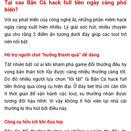
Tại sao Bắn Cá hack full tiền ngày càng phổ
biến?
Với sự phát triển của công nghệ AI, những phần mềm hack
ngày càng xuất hiện nhiều. Lý giải sức hút, nhiều chuyên
gia cho rằng 3 điểm ấn tượng dưới đây giúp các tool trở
nên nổi bật.
Hỗ trợ người chơi “hưởng thành quả” dễ dàng
Tất nhiên bất cứ ai khi khám phá game đổi thưởng đều hy
vọng bản thân tích lũy được càng nhiều thưởng càng tốt.
Do đó nhiều người lựa chọn “lối tắt” là Bắn Cá hack full
tiền thông qua công cụ hiện đại. Ở đây bet thủ chỉ cần tốn
ít thời gian để vận hành các tool, xu thưởng nhận được
tương đối hậu hĩnh. Vì vậy không ít hội viên tại nhà cái
thường bị thu hút bởi điều này.
Công cụ hữu ích khi đua top