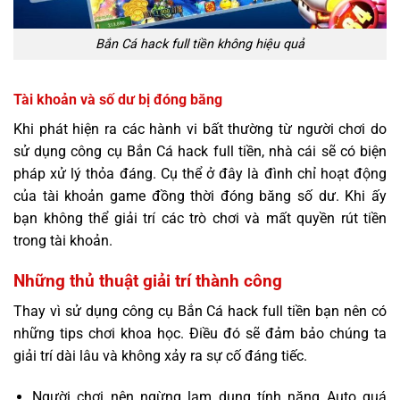
Bắn Cá hack full tiền không hiệu quả
Tài khoản và số dư bị đóng băng
Khi phát hiện ra các hành vi bất thường từ người chơi do
sử dụng công cụ Bắn Cá hack full tiền, nhà cái sẽ có biện
pháp xử lý thỏa đáng. Cụ thể ở đây là đình chỉ hoạt động
của tài khoản game đồng thời đóng băng số dư. Khi ấy
bạn không thể giải trí các trò chơi và mất quyền rút tiền
trong tài khoản.
Những thủ thuật giải trí thành công
Thay vì sử dụng công cụ Bắn Cá hack full tiền bạn nên có
những tips chơi khoa học. Điều đó sẽ đảm bảo chúng ta
giải trí dài lâu và không xảy ra sự cố đáng tiếc.
Người chơi nên ngừng lạm dụng tính năng Auto quá