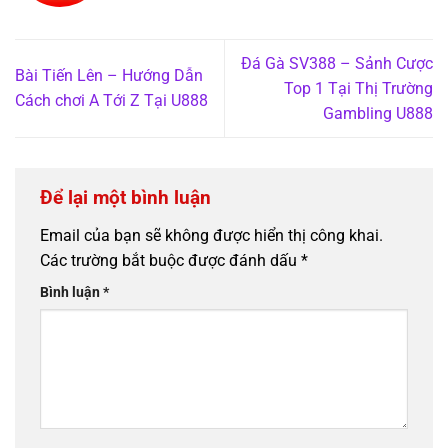
Đá Gà SV388 – Sảnh Cược
Bài Tiến Lên – Hướng Dẫn
Top 1 Tại Thị Trường
Cách chơi A Tới Z Tại U888
Gambling U888
Để lại một bình luận
Email của bạn sẽ không được hiển thị công khai.
Các trường bắt buộc được đánh dấu
*
Bình luận
*