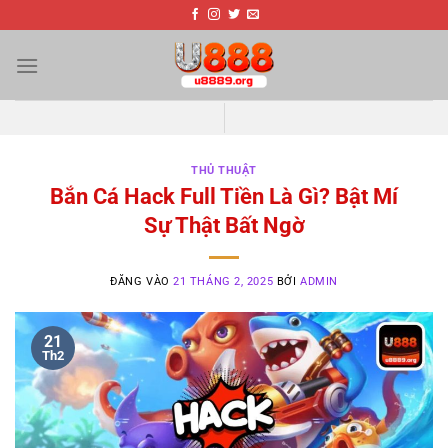
Bỏ
qua
nội
dung
THỦ THUẬT
Bắn Cá Hack Full Tiền Là Gì? Bật Mí
Sự Thật Bất Ngờ
ĐĂNG VÀO
21 THÁNG 2, 2025
BỞI
ADMIN
21
Th2