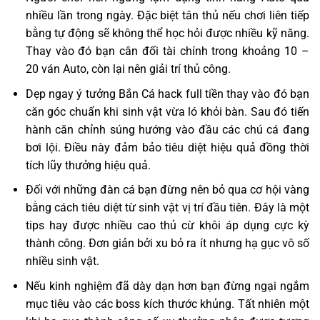
nhiều lần trong ngày. Đặc biệt tân thủ nếu chơi liên tiếp
bằng tự động sẽ không thể học hỏi được nhiều kỹ năng.
Thay vào đó bạn cân đối tài chính trong khoảng 10 –
20 ván Auto, còn lại nên giải trí thủ công.
Dẹp ngay ý tưởng Bắn Cá hack full tiền thay vào đó bạn
căn góc chuẩn khi sinh vật vừa ló khỏi bàn. Sau đó tiến
hành căn chỉnh súng hướng vào đầu các chú cá đang
bơi lội. Điều này đảm bảo tiêu diệt hiệu quả đồng thời
tích lũy thưởng hiệu quả.
Đối với những đàn cá bạn đừng nên bỏ qua cơ hội vàng
bằng cách tiêu diệt từ sinh vật vị trí đầu tiên. Đây là một
tips hay được nhiều cao thủ cừ khôi áp dụng cực kỳ
thành công. Đơn giản bởi xu bỏ ra ít nhưng hạ gục vô số
nhiều sinh vật.
Nếu kinh nghiệm đã dày dạn hơn bạn đừng ngại ngắm
mục tiêu vào các boss kích thước khủng. Tất nhiên một